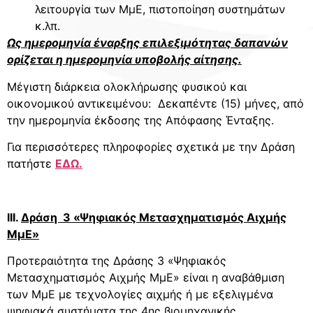
λειτουργία των ΜμΕ, πιστοποίηση συστημάτων
κ.λπ.
Ως ημερομηνία έναρξης επιλεξιμότητας δαπανών
ορίζεται η ημερομηνία υποβολής αίτησης.
Μέγιστη διάρκεια ολοκλήρωσης φυσικού και
οικονομικού αντικειμένου: Δεκαπέντε (15) μήνες, από
την ημερομηνία έκδοσης της Απόφασης Ένταξης.
Για περισσότερες πληροφορίες σχετικά με την Δράση
πατήστε
ΕΔΩ.
ΙΙΙ.
Δράση 3 «Ψηφιακός Μετασχηματισμός Αιχμής
ΜμΕ»
Προτεραιότητα της Δράσης 3 «Ψηφιακός
Μετασχηματισμός Αιχμής ΜμΕ» είναι η αναβάθμιση
των ΜμΕ με τεχνολογίες αιχμής ή με εξελιγμένα
ψηφιακά συστήματα της 4ης βιομηχανικής